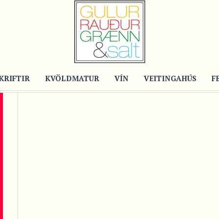
[woocommerce_my_account]
KRIFTIR
KVÖLDMATUR
VÍN
VEITINGAHÚS
F