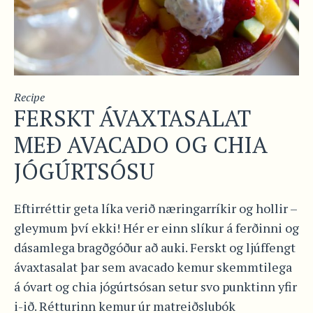
Recipe
FERSKT ÁVAXTASALAT
MEÐ AVACADO OG CHIA
JÓGÚRTSÓSU
Eftirréttir geta líka verið næringarríkir og hollir –
gleymum því ekki! Hér er einn slíkur á ferðinni og
dásamlega bragðgóður að auki. Ferskt og ljúffengt
ávaxtasalat þar sem avacado kemur skemmtilega
á óvart og chia jógúrtsósan setur svo punktinn yfir
i-ið. Rétturinn kemur úr matreiðslubók