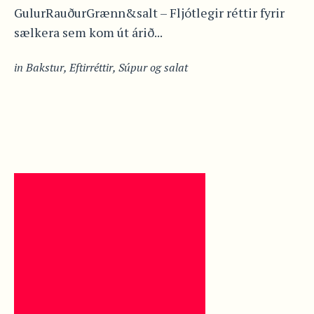
GulurRauðurGrænn&salt – Fljótlegir réttir fyrir
sælkera sem kom út árið...
in
Bakstur
,
Eftirréttir
,
Súpur og salat