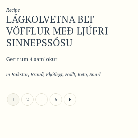
Recipe
LÁGKOLVETNA BLT
VÖFFLUR MEÐ LJÚFRI
SINNEPSSÓSU
Gerir um 4 samlokur
in
Bakstur
,
Brauð
,
Fljótlegt
,
Hollt
,
Keto
,
Snarl
1
2
…
6