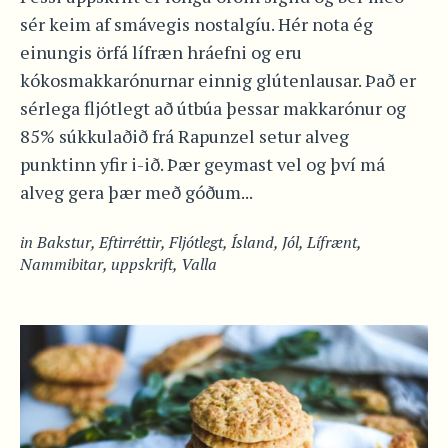
sér keim af smávegis nostalgíu. Hér nota ég
einungis örfá lífræn hráefni og eru
kókosmakkarónurnar einnig glútenlausar. Það er
sérlega fljótlegt að útbúa þessar makkarónur og
85% súkkulaðið frá Rapunzel setur alveg
punktinn yfir i-ið. Þær geymast vel og því má
alveg gera þær með góðum...
in
Bakstur
,
Eftirréttir
,
Fljótlegt
,
Ísland
,
Jól
,
Lífrænt
,
Nammibitar
,
uppskrift
,
Valla