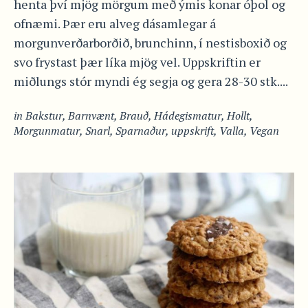
henta því mjög mörgum með ýmis konar óþol og
ofnæmi. Þær eru alveg dásamlegar á
morgunverðarborðið, brunchinn, í nestisboxið og
svo frystast þær líka mjög vel. Uppskriftin er
miðlungs stór myndi ég segja og gera 28-30 stk....
in
Bakstur
,
Barnvænt
,
Brauð
,
Hádegismatur
,
Hollt
,
Morgunmatur
,
Snarl
,
Sparnaður
,
uppskrift
,
Valla
,
Vegan