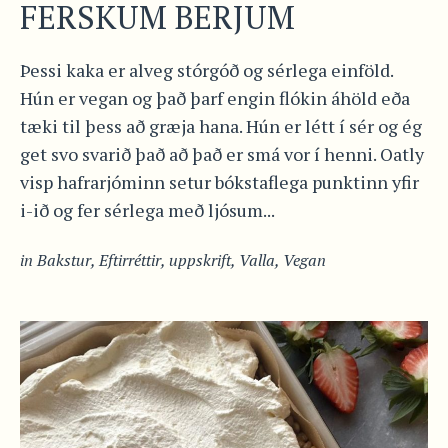
FERSKUM BERJUM
Þessi kaka er alveg stórgóð og sérlega einföld.
Hún er vegan og það þarf engin flókin áhöld eða
tæki til þess að græja hana. Hún er létt í sér og ég
get svo svarið það að það er smá vor í henni. Oatly
visp hafrarjóminn setur bókstaflega punktinn yfir
i-ið og fer sérlega með ljósum...
in
Bakstur
,
Eftirréttir
,
uppskrift
,
Valla
,
Vegan