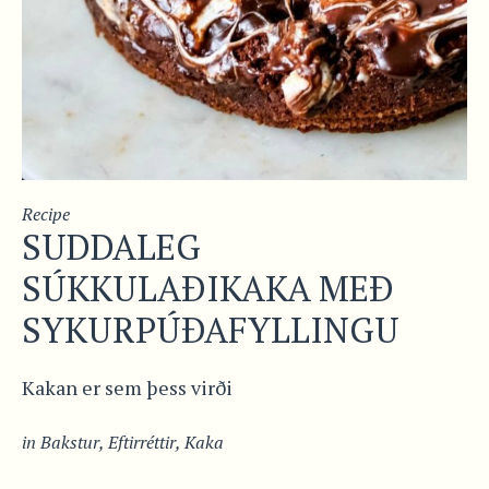
Recipe
SUDDALEG
SÚKKULAÐIKAKA MEÐ
SYKURPÚÐAFYLLINGU
Kakan er sem þess virði
in
Bakstur
,
Eftirréttir
,
Kaka