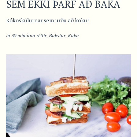
SEM EKKI ÞARF AÐ BAKA
Kókoskúlurnar sem urðu að köku!
in
30 mínútna réttir
,
Bakstur
,
Kaka