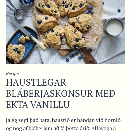
Recipe
HAUSTLEGAR
BLÁBERJASKONSUR MEÐ
EKTA VANILLU
Já ég segi það bara, haustið er handan við hornið
og nóg af bláberjum að fá þetta árið. Allavega á