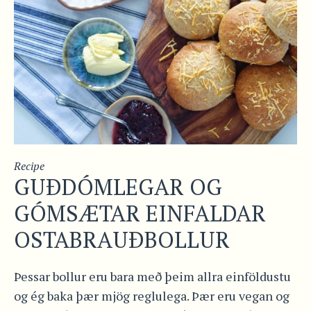
Recipe
GUÐDÓMLEGAR OG
GÓMSÆTAR EINFALDAR
OSTABRAUÐBOLLUR
Þessar bollur eru bara með þeim allra einföldustu
og ég baka þær mjög reglulega. Þær eru vegan og