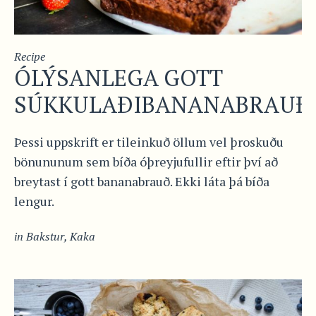
Recipe
ÓLÝSANLEGA GOTT
SÚKKULAÐIBANANABRAUÐ
Þessi uppskrift er tileinkuð öllum vel þroskuðu
bönununum sem bíða óþreyjufullir eftir því að
breytast í gott bananabrauð. Ekki láta þá bíða
lengur.
in
Bakstur
,
Kaka