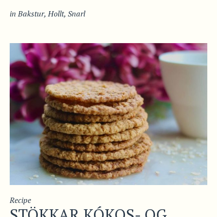
in
Bakstur
,
Hollt
,
Snarl
Recipe
STÖKKAR KÓKOS- OG