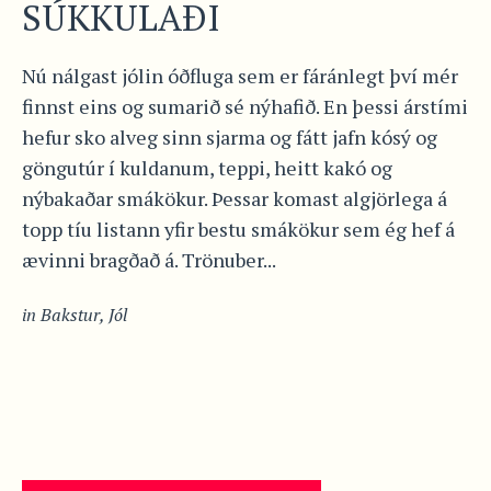
SÚKKULAÐI
Nú nálgast jólin óðfluga sem er fáránlegt því mér
finnst eins og sumarið sé nýhafið. En þessi árstími
hefur sko alveg sinn sjarma og fátt jafn kósý og
göngutúr í kuldanum, teppi, heitt kakó og
nýbakaðar smákökur. Þessar komast algjörlega á
topp tíu listann yfir bestu smákökur sem ég hef á
ævinni bragðað á. Trönuber...
in
Bakstur
,
Jól