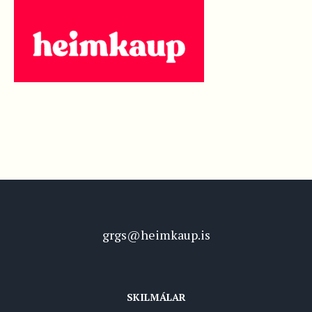
grgs@heimkaup.is
SKILMÁLAR