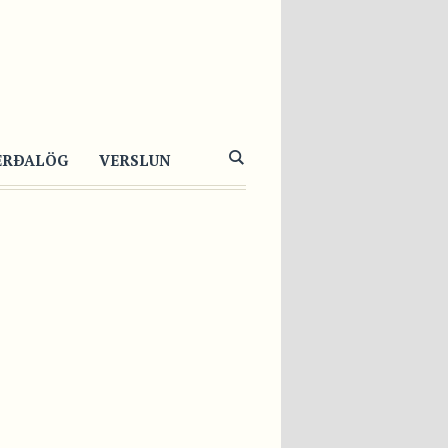
IKUR
BLUKOKTEILL
ERÐALÖG
VERSLUN
ir
,
Kokteilar