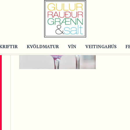
Recipe
BLE
BÚB
KRIFTIR
KVÖLDMATUR
VÍN
VEITINGAHÚS
F
in
Drykk