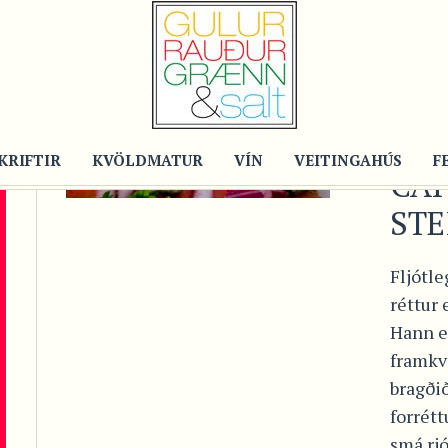
Recipe
RE
SI
RA
KRIFTIR
KVÖLDMATUR
VÍN
VEITINGAHÚS
F
CAP
STE
Fljótle
réttur
Hann er
framkv
bragði
forrétt
smá rj