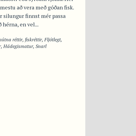
 mestu að vera með góðan fisk.
 silungur finnst mér passa
ð hérna, en vel...
útna réttir
,
fiskréttir
,
Fljótlegt
,
r
,
Hádegismatur
,
Snarl