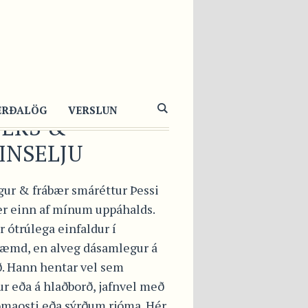
YKTUR
LUNGUR MEÐ
UÐLAUK,
ERÐALÖG
VERSLUN
ERS &
INSELJU
gur & frábær smáréttur Þessi
 er einn af mínum uppáhalds.
 ótrúlega einfaldur í
æmd, en alveg dásamlegur á
ð. Hann hentar vel sem
ur eða á hlaðborð, jafnvel með
ómaosti eða sýrðum rjóma. Hér