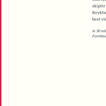
skiptir
Reyktur
best vi
in
30 mín
Forréttu