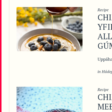
Recipe
CH
YFI
AL
GÚ
Uppáha
in
Hádeg
Recipe
CH
ME