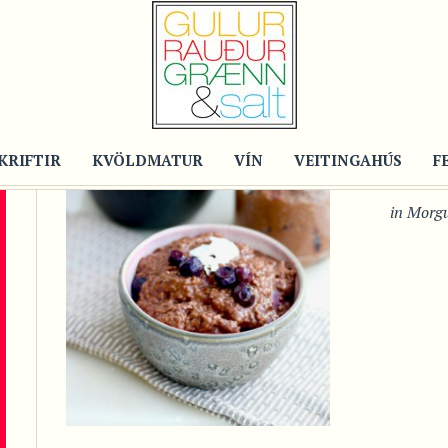
Recipe
SÚ
Í 
KRIFTIR
KVÖLDMATUR
VÍN
VEITINGAHÚS
Fyrir 2
F
in
Morg