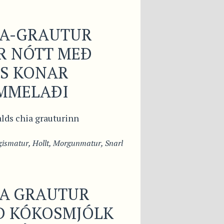
IA-GRAUTUR
R NÓTT MEÐ
LS KONAR
MMELAÐI
lds chia grauturinn
ismatur
,
Hollt
,
Morgunmatur
,
Snarl
IA GRAUTUR
Ð KÓKOSMJÓLK