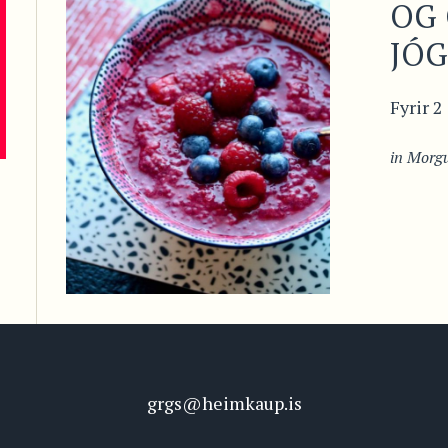
OG 
JÓ
Fyrir 2
in
Morg
grgs@heimkaup.is