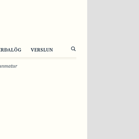
KKULAÐIBÚÐINGUR
MORGUNMAT
ERÐALÖG
VERSLUN
unmatur