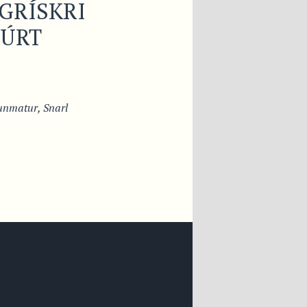
GRÍSKRI
GÚRT
unmatur
,
Snarl