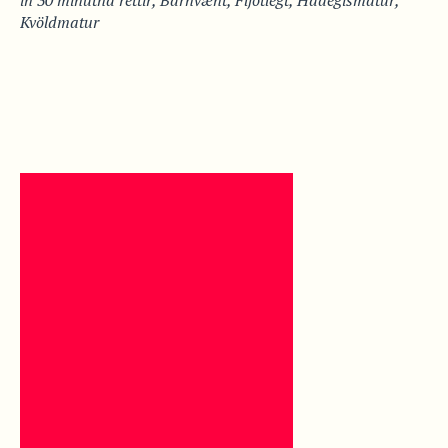
in
30 mínútna réttir
,
Barnvænt
,
Fljótlegt
,
Hádegismatur
,
Kvöldmatur