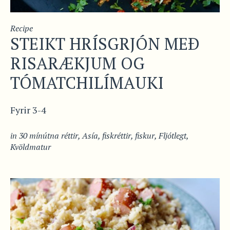
Recipe
STEIKT HRÍSGRJÓN MEÐ
RISARÆKJUM OG
TÓMATCHILÍMAUKI
Fyrir 3-4
in
30 mínútna réttir
,
Asía
,
fiskréttir
,
fiskur
,
Fljótlegt
,
Kvöldmatur