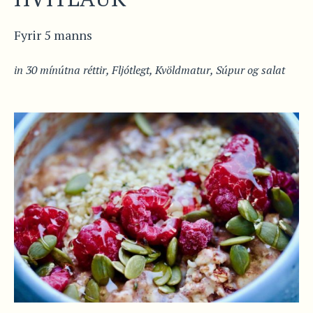
Fyrir 5 manns
in
30 mínútna réttir
,
Fljótlegt
,
Kvöldmatur
,
Súpur og salat