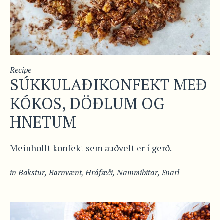
Recipe
SÚKKULAÐIKONFEKT MEÐ
KÓKOS, DÖÐLUM OG
HNETUM
Meinhollt konfekt sem auðvelt er í gerð.
in
Bakstur
,
Barnvænt
,
Hráfæði
,
Nammibitar
,
Snarl