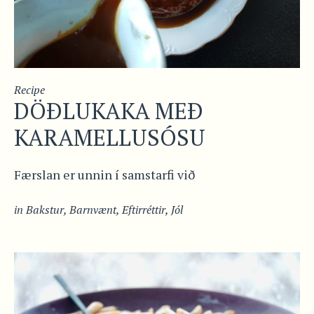
Recipe
DÖÐLUKAKA MEÐ
KARAMELLUSÓSU
Færslan er unnin í samstarfi við
in
Bakstur
,
Barnvænt
,
Eftirréttir
,
Jól