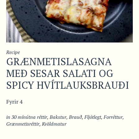
Recipe
GRÆNMETISLASAGNA
MEÐ SESAR SALATI OG
SPICY HVÍTLAUKSBRAUÐI
Fyrir 4
in
30 mínútna réttir
,
Bakstur
,
Brauð
,
Fljótlegt
,
Forréttur
,
Grænmetisréttir
,
Kvöldmatur