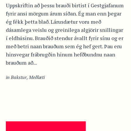
Uppskriftin að þessu brauði birtist í Gestgjafanum
fyrir ansi mörgum árum síðan. Ég man enn þegar
ég fékk þetta blað. Lárusdætur voru með
dásamlega veislu og greinilega algjörir snillingar
í eldhúsinu. Brauðið stendur ávallt fyrir sínu og er
með betri naan brauðum sem ég hef gert. Þau eru
hinsvegar frábrugðin hinum hefðbundnu naan
brauðum að...
in
Bakstur
,
Meðlæti