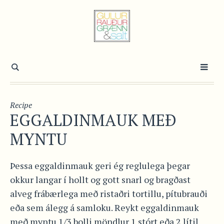
Recipe
EGGALDINMAUK MEÐ
MYNTU
Þessa eggaldinmauk geri ég reglulega þegar
okkur langar í hollt og gott snarl og bragðast
alveg frábærlega með ristaðri tortillu, pítubrauði
eða sem álegg á samloku. Reykt eggaldinmauk
með myntu 1/3 bolli möndlur 1 stórt eða 2 lítil