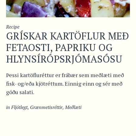
Recipe
GRÍSKAR KARTÖFLUR MEÐ
FETAOSTI, PAPRIKU OG
HLYNSÍRÓPSRJÓMASÓSU
Þessi kartöfluréttur er frábær sem meðlæti með
fisk- og/eða kjötréttum. Einnig einn og sér með
góðu salati.
in
Fljótlegt
,
Grænmetisréttir
,
Meðlæti