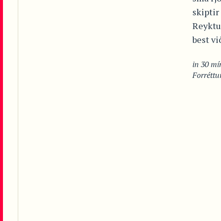
skiptir
Reyktur
best vi
in
30 mín
Forréttu