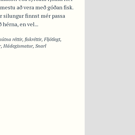
 mestu að vera með góðan fisk.
 silungur finnst mér passa
ð hérna, en vel...
útna réttir
,
fiskréttir
,
Fljótlegt
,
r
,
Hádegismatur
,
Snarl