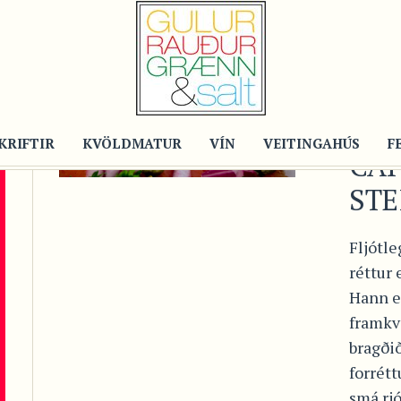
Recipe
RE
SI
RA
KRIFTIR
KVÖLDMATUR
VÍN
VEITINGAHÚS
F
CAP
STE
Fljótle
réttur
Hann er
framkv
bragði
forrétt
smá rj