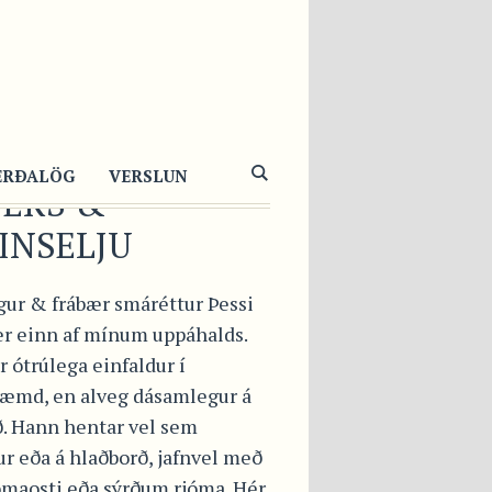
YKTUR
LUNGUR MEÐ
UÐLAUK,
ERÐALÖG
VERSLUN
ERS &
INSELJU
gur & frábær smáréttur Þessi
 er einn af mínum uppáhalds.
 ótrúlega einfaldur í
æmd, en alveg dásamlegur á
ð. Hann hentar vel sem
ur eða á hlaðborð, jafnvel með
ómaosti eða sýrðum rjóma. Hér