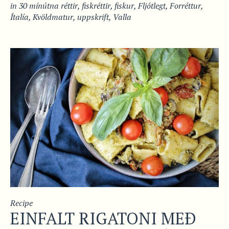
in
30 mínútna réttir
,
fiskréttir
,
fiskur
,
Fljótlegt
,
Forréttur
,
Ítalía
,
Kvöldmatur
,
uppskrift
,
Valla
Recipe
EINFALT RIGATONI MEÐ