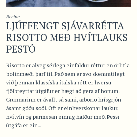
Recipe
LJÚFFENGT SJÁVARRÉTTA
RISOTTO MEÐ HVÍTLAUKS
PESTÓ
Risotto er alveg sérlega einfaldur réttur en örlitla
þolinmæði þarf til. Það sem er svo skemmtilegt
við þennan klassíska ítalska rétt er hversu
fjölbreyttar útgáfur er hægt að gera af honum.
Grunnurinn er ávallt sá sami, arborio hrísgrjón
ásamt góðu soði. Oft er einhverskonar laukur,
hvítvín og parmesan einnig hafður með. Þessi
útgáfa er ein...