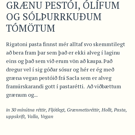
GRÆNU PESTÓI, ÓLÍFUM
OG SÓLÞURRKUÐUM
TÓMÖTUM
Rigatoni pasta finnst mér alltaf svo skemmtilegt
að bera fram þar sem það er ekki alveg í laginu
eins og það sem við erum vön að kaupa. Það
dregur vel í sig góðar sósur og hér er ég með
græna vegan pestóið frá Sacla sem er alveg
framúrskarandi gott í pastarétti. Að viðbættum
grænum og...
in
30 mínútna réttir
,
Fljótlegt
,
Grænmetisréttir
,
Hollt
,
Pasta
,
uppskrift
,
Valla
,
Vegan