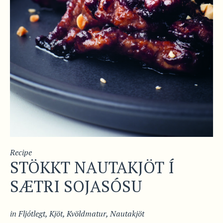
Recipe
STÖKKT NAUTAKJÖT Í
SÆTRI SOJASÓSU
in
Fljótlegt
,
Kjöt
,
Kvöldmatur
,
Nautakjöt