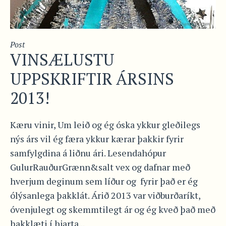
Post
VINSÆLUSTU
UPPSKRIFTIR ÁRSINS
2013!
Kæru vinir, Um leið og ég óska ykkur gleðilegs
nýs árs vil ég færa ykkur kærar þakkir fyrir
samfylgdina á liðnu ári. Lesendahópur
GulurRauðurGrænn&salt vex og dafnar með
hverjum deginum sem líður og fyrir það er ég
ólýsanlega þakklát. Árið 2013 var viðburðaríkt,
óvenjulegt og skemmtilegt ár og ég kveð það með
þakklæti í hjarta...