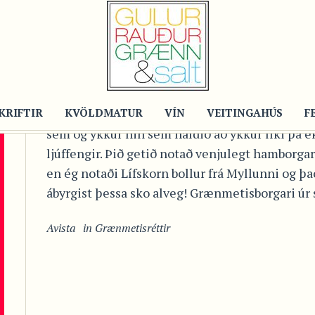
Post
GRÆNMETISBORGARI Ú
SÆTKARTÖFLUM OG KÍN
KRIFTIR
Þessi grænmetisborgari er jafnt fyrir ykkur s
KVÖLDMATUR
VÍN
VEITINGAHÚS
F
sem og ykkur hin sem haldið að ykkur líki þá ek
ljúffengir. Þið getið notað venjulegt hamborga
en ég notaði Lífskorn bollur frá Myllunni og þa
ábyrgist þessa sko alveg! Grænmetisborgari úr 
Avista
in
Grænmetisréttir