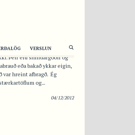
R
ÓA
em elskið grænmetisborgara
ERÐALÖG
VERSLUN
ki. Þeir eru snilldargóðir og
rabrauð eða bakað ykkar eigin,
ð var hreint afbragð. Ég
stærkartöflum og...
04/12/2012