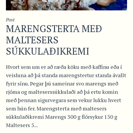
Post
MARENGSTERTA MEÐ
MALTESERS
SÚKKULAÐIKREMI
Hvort sem um er að ræða köku með kaffinu eða í
veisluna að þá standa marengstertur standa ávallt
fyrir sínu. Þegar þú sameinar svo marengs með
rjóma og malteserssúkkulaði að þá ertu komin
með þennan sigurvegara sem vekur lukku hvert
sem hún fer. Marengsterta með maltesers
súkkulaðikremi Marengs 300 g flórsykur 150 g
Maltesers 5...