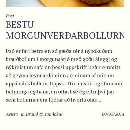
Post
BESTU
MORGUNVERÐARBOLLURN
Það er fátt betra en að gæða sér á nýbökuðum
brauðbollum í morgunsárið með góðu áleggi og
nýkreistum safa en þessi uppskrift hefur einmitt
að geyma leyndardóminn að einum af mínum
uppáhalds bollum. Uppskriftin er stór og stundum
helminga ég hana, en oftast sé ég eftir því þar
sem bollurnar eru fljótar að hverfa ofan...
Avista
in
Brauð & samlokur
04/05/2014