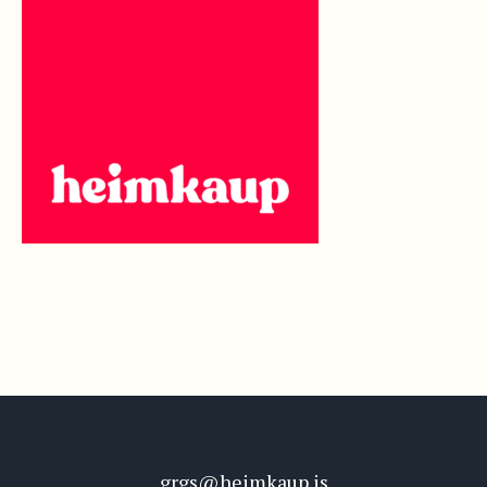
grgs@heimkaup.is