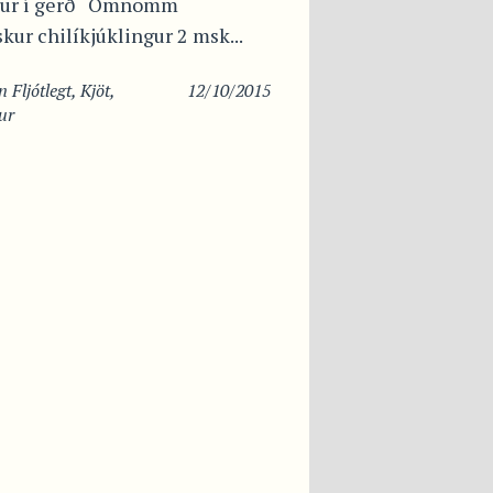
ldur í gerð Omnomm
ur chilíkjúklingur 2 msk...
in
Fljótlegt
,
Kjöt
,
12/10/2015
ur