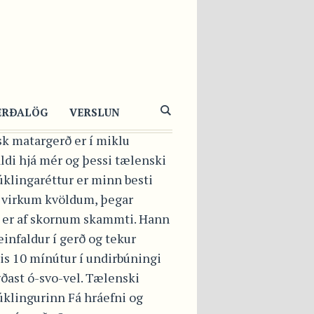
LENSKUR
LÍKJÚKLINGUR
0 MÍNÚTUM
ERÐALÖG
VERSLUN
k matargerð er í miklu
ldi hjá mér og þessi tælenski
úklingaréttur er minn besti
á virkum kvöldum, þegar
 er af skornum skammti. Hann
einfaldur í gerð og tekur
is 10 mínútur í undirbúningi
ðast ó-svo-vel. Tælenski
úklingurinn Fá hráefni og