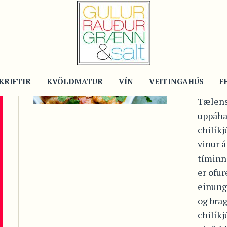
Post
TÆ
CHI
Á 1
KRIFTIR
KVÖLDMATUR
VÍN
VEITINGAHÚS
F
Tælens
uppáha
chilíkj
vinur 
tíminn
er ofur
einung
og brag
chilíkj