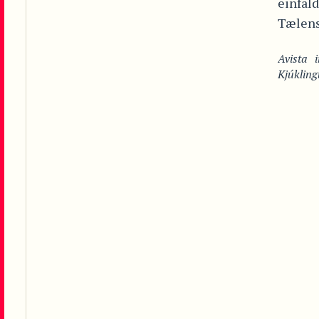
einfa
Tælensk
Avista
Kjúkling