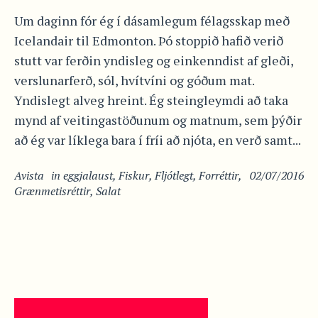
Um daginn fór ég í dásamlegum félagsskap með
Icelandair til Edmonton. Þó stoppið hafið verið
stutt var ferðin yndisleg og einkenndist af gleði,
verslunarferð, sól, hvítvíni og góðum mat.
Yndislegt alveg hreint. Ég steingleymdi að taka
mynd af veitingastöðunum og matnum, sem þýðir
að ég var líklega bara í fríi að njóta, en verð samt...
Avista
in
eggjalaust
,
Fiskur
,
Fljótlegt
,
Forréttir
,
02/07/2016
Grænmetisréttir
,
Salat