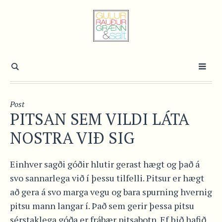
Post
PITSAN SEM VILDI LÁTA
NOSTRA VIÐ SIG
Einhver sagði góðir hlutir gerast hægt og það á
svo sannarlega við í þessu tilfelli. Pitsur er hægt
að gera á svo marga vegu og bara spurning hvernig
pitsu mann langar í. Það sem gerir þessa pitsu
sérstaklega góða er frábær pitsabotn. Ef þið hafið