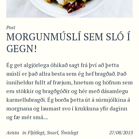
Post
MORGUNMÚSLÍ SEM SLÓ Í
GEGN!
Ég get algjörlega óhikað sagt frá því að þetta
múslí er það allra besta sem ég hef bragðað. Það
inniheldur fullt af fræjum, hnetum og höfrum sem
eru stökkir og bragðgóðir og hér með dásamlegu
karmellubragði. Ég borða þetta út á súrmjólkina á
morgnana og laumast svo í krukkuna yfir daginn
og fæ mér smá....
Avista
in
Fljótlegt
,
Snarl
,
Ýmislegt
27/08/2013