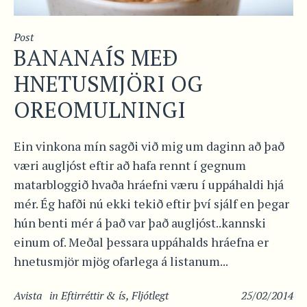
Post
BANANAÍS MEÐ
HNETUSMJÖRI OG
OREOMULNINGI
Ein vinkona mín sagði við mig um daginn að það
væri augljóst eftir að hafa rennt í gegnum
matarbloggið hvaða hráefni væru í uppáhaldi hjá
mér. Ég hafði nú ekki tekið eftir því sjálf en þegar
hún benti mér á það var það augljóst..kannski
einum of. Meðal þessara uppáhalds hráefna er
hnetusmjör mjög ofarlega á listanum...
Avista
in
Eftirréttir & ís
,
Fljótlegt
25/02/2014