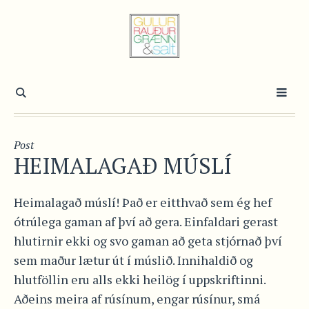
Post
HEIMALAGAÐ MÚSLÍ
Heimalagað múslí! Það er eitthvað sem ég hef
ótrúlega gaman af því að gera. Einfaldari gerast
hlutirnir ekki og svo gaman að geta stjórnað því
sem maður lætur út í múslið. Innihaldið og
hlutföllin eru alls ekki heilög í uppskriftinni.
Aðeins meira af rúsínum, engar rúsínur, smá