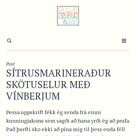
Post
SÍTRUSMARINERAÐUR
SKÖTUSELUR MEÐ
VÍNBERJUM
Þessa uppskrift fékk ég senda frá einni
kunningjakonu sem sagði að hana yrði ég að prufa.
Það þurfti sko ekki að pína mig til þess enda féll