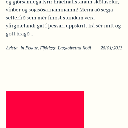
ég gjörsamlega fyrir hráefnalistanum skötuselur,
vínber og sojasósa..naminamm! Meira að segja
selleríið sem mér finnst stundum vera
yfirgnæfandi gaf í þessari uppskrift frá sér milt og
gott bragð...
Avista
in
Fiskur
,
Fljótlegt
,
Lágkolvetna fæði
28/01/2013