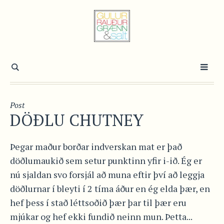
Post
DÖÐLU CHUTNEY
Þegar maður borðar indverskan mat er það
döðlumaukið sem setur punktinn yfir i-ið. Ég er
nú sjaldan svo forsjál að muna eftir því að leggja
döðlurnar í bleyti í 2 tíma áður en ég elda þær, en
hef þess í stað léttsoðið þær þar til þær eru
mjúkar og hef ekki fundið neinn mun. Þetta...