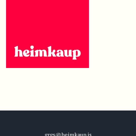
grgs@heimkaup.is