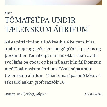
Post
TÓMATSÚPA UNDIR
TÆLENSKUM ÁHRIFUM
Nú er rétti tíminn til að kveikja á kertum, kúra
undir teppi og gæða sér á bragðgóðri súpu eins og
þessari hér. Tómatsúpur eru að okkar mati ávallt
svo ljúfar og góðar og hér nálgast hún fullkomnun
með Thailenskum áhrifum. Tómatsúpa undir
tælenskum áhrifum Thai tómasúpa með kókos 4
stk rauðlaukur, gróft saxaðir 10...
Avista
in
Fljótlegt
,
Súpur
11/10/2016