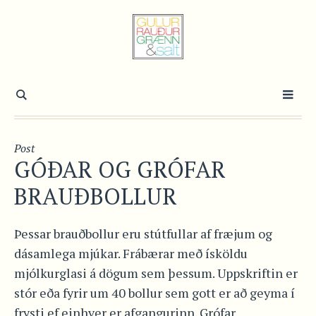
Post
GÓÐAR OG GRÓFAR
BRAUÐBOLLUR
Þessar brauðbollur eru stútfullar af fræjum og
dásamlega mjúkar. Frábærar með ísköldu
mjólkurglasi á dögum sem þessum. Uppskriftin er
stór eða fyrir um 40 bollur sem gott er að geyma í
frysti ef einhver er afgangurinn. Grófar