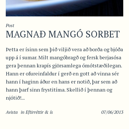
Post
MAGNAÐ MANGÓ SORBET
Þetta er ísinn sem þið viljið vera að borða og bjóða
upp á í sumar. Milt mangóbragð og fersk berjasósa
gera þennan krapís gjörsamlega ómótstæðilegan.
Hann er ofureinfaldur í gerð en gott að vinna sér
hann í haginn áður en hans er notið, þar sem að
hann þarf sinn frystitíma. Skellið í þennan og
njótið!...
Avista
in
Eftirréttir & ís
07/06/2013