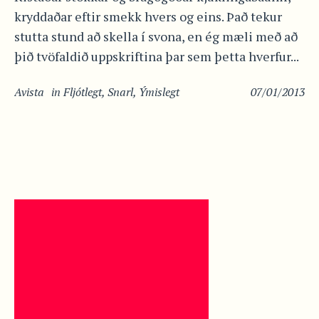
kryddaðar eftir smekk hvers og eins. Það tekur
stutta stund að skella í svona, en ég mæli með að
þið tvöfaldið uppskriftina þar sem þetta hverfur...
Avista
in
Fljótlegt
,
Snarl
,
Ýmislegt
07/01/2013