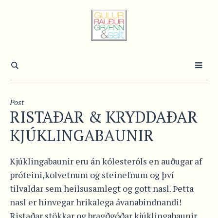
Post
RISTAÐAR & KRYDDAÐAR
KJÚKLINGABAUNIR
Kjúklingabaunir eru án kólesteróls en auðugar af
próteini,kolvetnum og steinefnum og því
tilvaldar sem heilsusamlegt og gott nasl. Þetta
nasl er hinvegar hrikalega ávanabindnandi!
Ristaðar stökkar og bragðgóðar kjúklingabaunir,