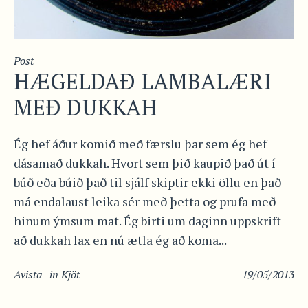
Post
HÆGELDAÐ LAMBALÆRI
MEÐ DUKKAH
Ég hef áður komið með færslu þar sem ég hef
dásamað dukkah. Hvort sem þið kaupið það út í
búð eða búið það til sjálf skiptir ekki öllu en það
má endalaust leika sér með þetta og prufa með
hinum ýmsum mat. Ég birti um daginn uppskrift
að dukkah lax en nú ætla ég að koma...
Avista
in
Kjöt
19/05/2013