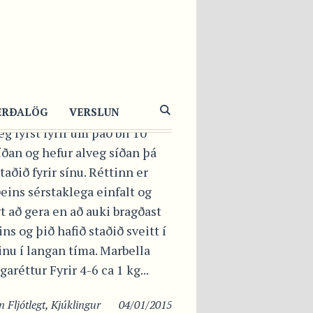
RBELLA
ÚKLINGARÉTTUR
 dásamlega kjúklingarétt
ERÐALÖG
VERSLUN
ég fyrst fyrir um það bil 10
ðan og hefur alveg síðan þá
staðið fyrir sínu. Réttinn er
eins sérstaklega einfalt og
gt að gera en að auki bragðast
ns og þið hafið staðið sveitt í
nu í langan tíma. Marbella
garéttur Fyrir 4-6 ca 1 kg...
in
Fljótlegt
,
Kjúklingur
04/01/2015