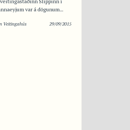
veitingastaðinn Slippinn í
nnaeyjum var á dögunum...
in
Veitingahús
29/09/2015