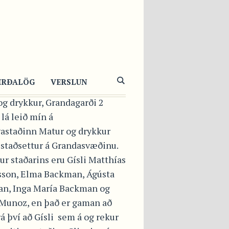
ITINGAHÚSAGAGNRÝNI
TUR OG
YKKUR
ERÐALÖG
VERSLUN
og drykkur, Grandagarði 2
lá leið mín á
gastaðinn Matur og drykkur
 staðsettur á Grandasvæðinu.
r staðarins eru Gísli Matthías
son, Elma Backman, Ágústa
n, Inga María Backman og
 Munoz, en það er gaman að
rá því að Gísli sem á og rekur