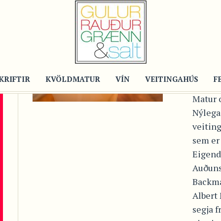
Post
VE
MA
DR
KRIFTIR
KVÖLDMATUR
VÍN
VEITINGAHÚS
F
Matur 
Nýlega 
veitin
sem er
Eigendu
Auðuns
Backma
Albert
segja f