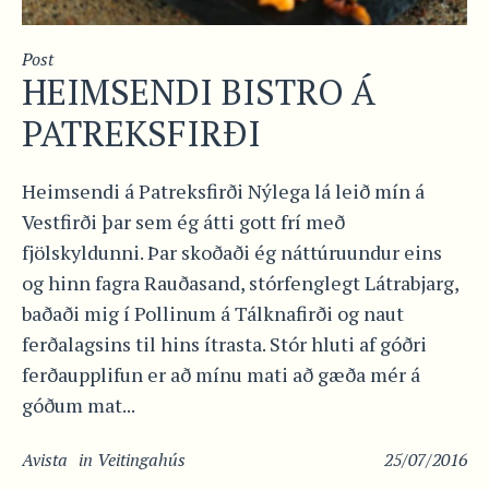
Post
HEIMSENDI BISTRO Á
PATREKSFIRÐI
Heimsendi á Patreksfirði Nýlega lá leið mín á
Vestfirði þar sem ég átti gott frí með
fjölskyldunni. Þar skoðaði ég náttúruundur eins
og hinn fagra Rauðasand, stórfenglegt Látrabjarg,
baðaði mig í Pollinum á Tálknafirði og naut
ferðalagsins til hins ítrasta. Stór hluti af góðri
ferðaupplifun er að mínu mati að gæða mér á
góðum mat...
Avista
in
Veitingahús
25/07/2016