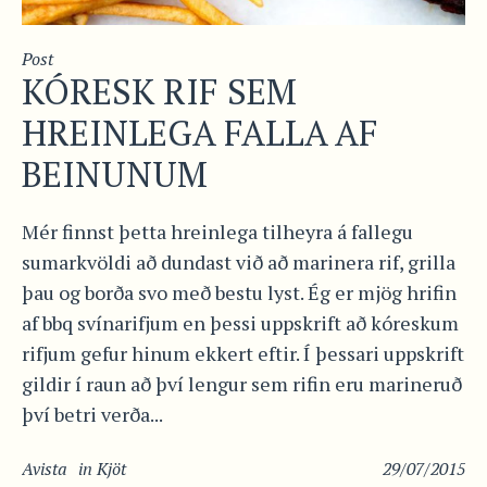
Post
KÓRESK RIF SEM
HREINLEGA FALLA AF
BEINUNUM
Mér finnst þetta hreinlega tilheyra á fallegu
sumarkvöldi að dundast við að marinera rif, grilla
þau og borða svo með bestu lyst. Ég er mjög hrifin
af bbq svínarifjum en þessi uppskrift að kóreskum
rifjum gefur hinum ekkert eftir. Í þessari uppskrift
gildir í raun að því lengur sem rifin eru marineruð
því betri verða...
Avista
in
Kjöt
29/07/2015