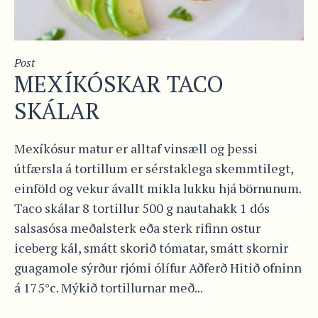
Post
MEXÍKÓSKAR TACO
SKÁLAR
Mexíkósur matur er alltaf vinsæll og þessi
útfærsla á tortillum er sérstaklega skemmtilegt,
einföld og vekur ávallt mikla lukku hjá börnunum.
Taco skálar 8 tortillur 500 g nautahakk 1 dós
salsasósa meðalsterk eða sterk rifinn ostur
iceberg kál, smátt skorið tómatar, smátt skornir
guagamole sýrður rjómi ólífur Aðferð Hitið ofninn
á 175°c. Mýkið tortillurnar með...