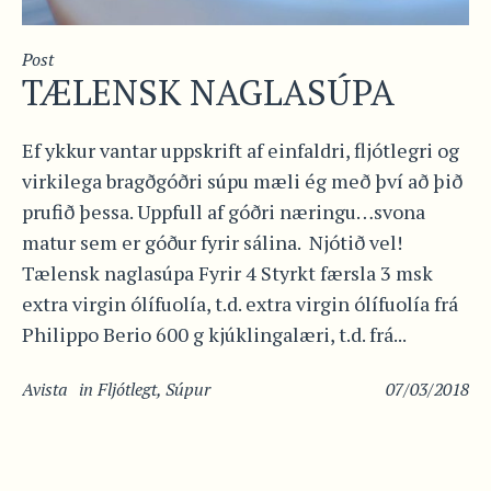
Post
TÆLENSK NAGLASÚPA
Ef ykkur vantar uppskrift af einfaldri, fljótlegri og
virkilega bragðgóðri súpu mæli ég með því að þið
prufið þessa. Uppfull af góðri næringu…svona
matur sem er góður fyrir sálina. Njótið vel!
Tælensk naglasúpa Fyrir 4 Styrkt færsla 3 msk
extra virgin ólífuolía, t.d. extra virgin ólífuolía frá
Philippo Berio 600 g kjúklingalæri, t.d. frá...
Avista
in
Fljótlegt
,
Súpur
07/03/2018