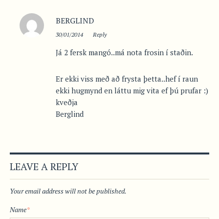
BERGLIND
30/01/2014
Reply
Já 2 fersk mangó..má nota frosin í staðin.
Er ekki viss með að frysta þetta..hef í raun
ekki hugmynd en láttu mig vita ef þú prufar :)
kveðja
Berglind
LEAVE A REPLY
Your email address will not be published.
Name
*