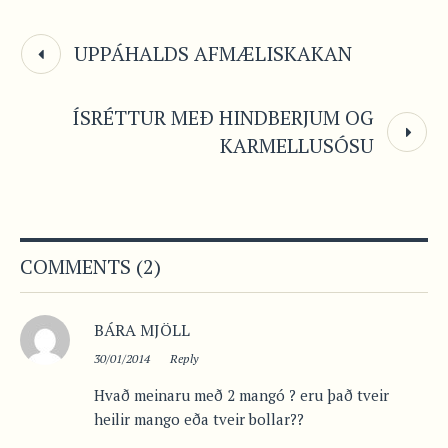
UPPÁHALDS AFMÆLISKAKAN
ÍSRÉTTUR MEÐ HINDBERJUM OG
KARMELLUSÓSU
COMMENTS (2)
BÁRA MJÖLL
30/01/2014
Reply
Hvað meinaru með 2 mangó ? eru það tveir
heilir mango eða tveir bollar??