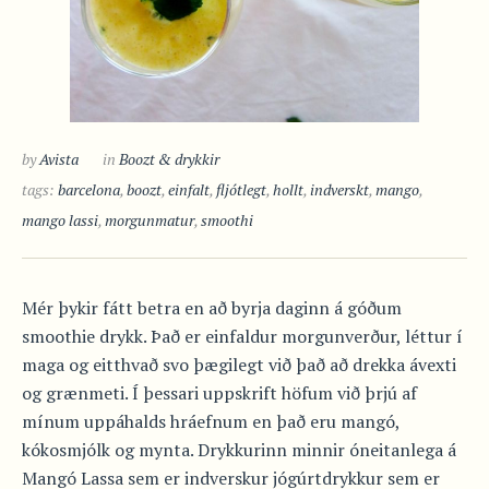
by
Avista
in
Boozt & drykkir
tags:
barcelona
,
boozt
,
einfalt
,
fljótlegt
,
hollt
,
indverskt
,
mango
,
mango lassi
,
morgunmatur
,
smoothi
Mér þykir fátt betra en að byrja daginn á góðum
smoothie drykk. Það er einfaldur morgunverður, léttur í
maga og eitthvað svo þægilegt við það að drekka ávexti
og grænmeti. Í þessari uppskrift höfum við þrjú af
mínum uppáhalds hráefnum en það eru mangó,
kókosmjólk og mynta. Drykkurinn minnir óneitanlega á
Mangó Lassa sem er indverskur jógúrtdrykkur sem er