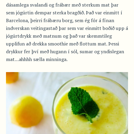
dásamlega svalandi og frábær með sterkum mat þar
sem jógúrtin dempar sterka bragðið. Það var einmitt í
Barcelona, þeirri frábæru borg, sem ég fór á fínan
indverskan veitingastað þar sem var einmitt boðið upp á
jógúrtdrykk með matnum og það var skemmtileg
upplifun að drekka smoothie með flottum mat. Þessi
drykkur fer því með hugann í sól, sumar og yndislegan
mat…ahhhh sælla minninga.