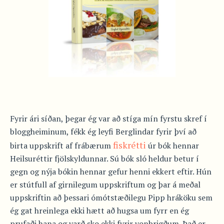
Fyrir ári síðan, þegar ég var að stíga mín fyrstu skref í
bloggheiminum, fékk ég leyfi Berglindar fyrir því að
fiskrétti
birta uppskrift af frábærum
úr bók hennar
Heilsuréttir fjölskyldunnar. Sú bók sló heldur betur í
gegn og nýja bókin hennar gefur henni ekkert eftir. Hún
er stútfull af girnilegum uppskriftum og þar á meðal
uppskriftin að þessari ómótstæðilegu Pipp hráköku sem
ég gat hreinlega ekki hætt að hugsa um fyrr en ég
prufaði hana og varð sko ekki fyrir vonbrigðum. Það er