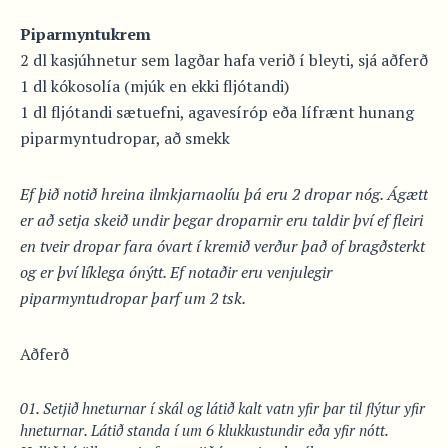
Piparmyntukrem
2 dl kasjúhnetur sem lagðar hafa verið í bleyti, sjá aðferð
1 dl kókosolía (mjúk en ekki fljótandi)
1 dl fljótandi sætuefni, agavesíróp eða lífrænt hunang
piparmyntudropar, að smekk
Ef þið notið hreina ilmkjarnaolíu þá eru 2 dropar nóg. Ágætt
er að setja skeið undir þegar droparnir eru taldir því ef fleiri
en tveir dropar fara óvart í kremið verður það of bragðsterkt
og er því líklega ónýtt. Ef notaðir eru venjulegir
piparmyntudropar þarf um 2 tsk.
Aðferð
Setjið hneturnar í skál og látið kalt vatn yfir þar til flýtur yfir
hneturnar. Látið standa í um 6 klukkustundir eða yfir nótt.