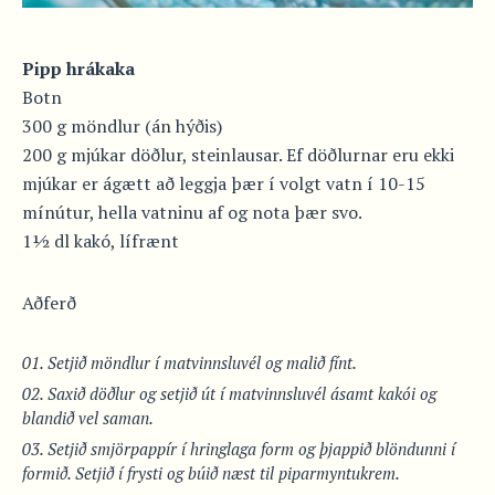
Pipp hrákaka
Botn
300 g möndlur (án hýðis)
200 g mjúkar döðlur, steinlausar. Ef döðlurnar eru ekki
mjúkar er ágætt að leggja þær í volgt vatn í 10-15
mínútur, hella vatninu af og nota þær svo.
1½ dl kakó, lífrænt
Aðferð
Setjið möndlur í matvinnsluvél og malið fínt.
Saxið döðlur og setjið út í matvinnsluvél ásamt kakói og
blandið vel saman.
Setjið smjörpappír í hringlaga form og þjappið blöndunni í
formið. Setjið í frysti og búið næst til piparmyntukrem.