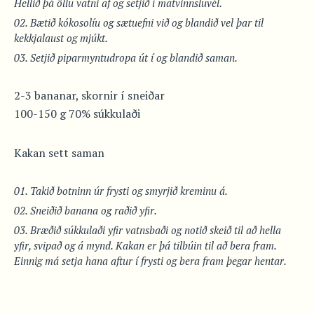
Hellið þá öllu vatni af og setjið í matvinnsluvél.
Bætið kókosolíu og sætuefni við og blandið vel þar til
kekkjalaust og mjúkt.
Setjið piparmyntudropa út í og blandið saman.
2-3 bananar, skornir í sneiðar
100-150 g 70% súkkulaði
Kakan sett saman
Takið botninn úr frysti og smyrjið kreminu á.
Sneiðið banana og raðið yfir.
Bræðið súkkulaði yfir vatnsbaði og notið skeið til að hella
yfir, svipað og á mynd. Kakan er þá tilbúin til að bera fram.
Einnig má setja hana aftur í frysti og bera fram þegar hentar.