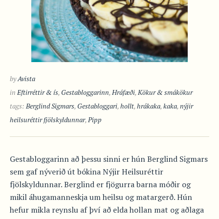
by
Avista
in
Eftirréttir & ís
,
Gestabloggarinn
,
Hráfæði
,
Kökur & smákökur
tags:
Berglind Sigmars
,
Gestabloggari
,
hollt
,
hrákaka
,
kaka
,
nýjir
heilsuréttir fjölskyldunnar
,
Pipp
Gestabloggarinn að þessu sinni er hún Berglind Sigmars
sem gaf nýverið út bókina Nýjir Heilsuréttir
fjölskyldunnar. Berglind er fjögurra barna móðir og
mikil áhugamanneskja um heilsu og matargerð. Hún
hefur mikla reynslu af því að elda hollan mat og aðlaga