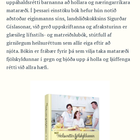
uppáhaldsrétti barnanna að hollara og næringarríkara
mataræði. Í þessari einstöku bók hefur hún notið
aðstoðar eiginmanns síns, landsliðskokksins Sigurðar
Gíslasonar, við gerð uppskriftanna og afraksturinn er
glæsileg lífsstíls- og matreiðslubók, stútfull af
girnilegum heilsuréttum sem allir eiga eftir að
njóta. Bókin er frábær fyrir þá sem vilja taka mataræði
fjölskyldunnar í gegn og bjóða upp á holla og ljúffenga
rétti við allra hæfi.