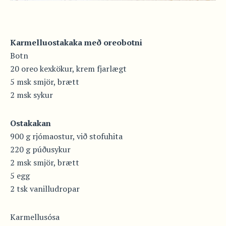
Karmelluostakaka með oreobotni
Botn
20 oreo kexkökur, krem fjarlægt
5 msk smjör, brætt
2 msk sykur
Ostakakan
900 g rjómaostur, við stofuhita
220 g púðusykur
2 msk smjör, brætt
5 egg
2 tsk vanilludropar
Karmellusósa