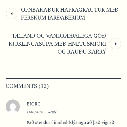
OFNBAKAÐUR HAFRAGRAUTUR MEÐ
FERSKUM JARÐABERJUM
TÆLAND OG VANDRÆÐALEGA GÓÐ
KJÚKLINGASÚPA MEÐ HNETUSMJÖRI
OG RAUÐU KARRÝ
COMMENTS (12)
BJÖRG
11/01/2014
Reply
Það stendur í innihaldslýsingu að það eigi að