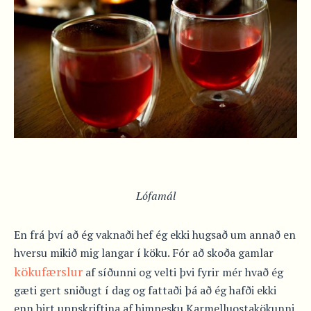
Lófamál
En frá því að ég vaknaði hef ég ekki hugsað um annað en
hversu mikið mig langar í köku. Fór að skoða gamlar
kökufærslur
af síðunni og velti þvi fyrir mér hvað ég
gæti gert sniðugt í dag og fattaði þá að ég hafði ekki
enn birt uppskriftina af himnesku Karmelluostakökunni