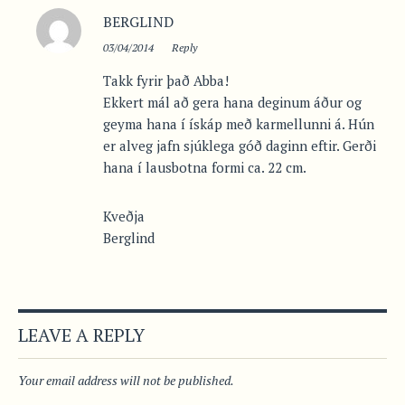
BERGLIND
03/04/2014
Reply
Takk fyrir það Abba!
Ekkert mál að gera hana deginum áður og
geyma hana í ískáp með karmellunni á. Hún
er alveg jafn sjúklega góð daginn eftir. Gerði
hana í lausbotna formi ca. 22 cm.
Kveðja
Berglind
LEAVE A REPLY
Your email address will not be published.