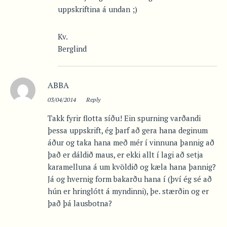
uppskriftina á undan ;)
Kv.
Berglind
ABBA
03/04/2014
Reply
Takk fyrir flotta síðu! Ein spurning varðandi
þessa uppskrift, ég þarf að gera hana deginum
áður og taka hana með mér í vinnuna þannig að
það er dáldið maus, er ekki allt í lagi að setja
karamelluna á um kvöldið og kæla hana þannig?
Já og hvernig form bakarðu hana í (því ég sé að
hún er hringlótt á myndinni), þe. stærðin og er
það þá lausbotna?