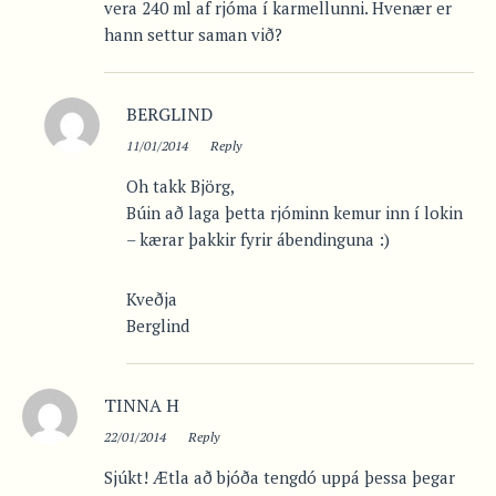
vera 240 ml af rjóma í karmellunni. Hvenær er
hann settur saman við?
BERGLIND
11/01/2014
Reply
Oh takk Björg,
Búin að laga þetta rjóminn kemur inn í lokin
– kærar þakkir fyrir ábendinguna :)
Kveðja
Berglind
TINNA H
22/01/2014
Reply
Sjúkt! Ætla að bjóða tengdó uppá þessa þegar