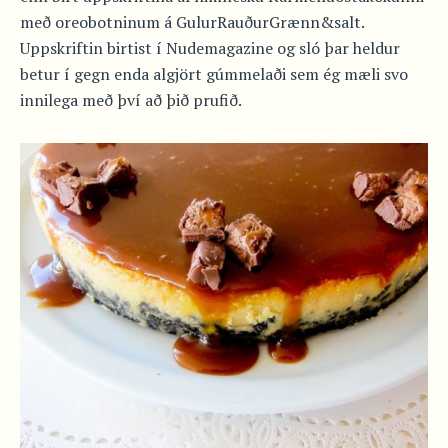
með oreobotninum á GulurRauðurGrænn&salt.
Uppskriftin birtist í Nudemagazine og sló þar heldur
betur í gegn enda algjört gúmmelaði sem ég mæli svo
innilega með því að þið prufið.