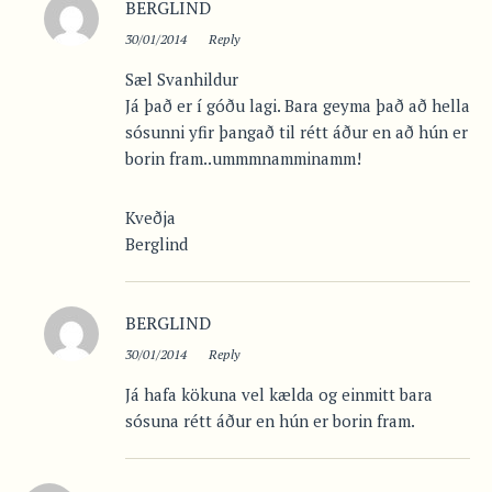
BERGLIND
30/01/2014
Reply
Sæl Svanhildur
Já það er í góðu lagi. Bara geyma það að hella
sósunni yfir þangað til rétt áður en að hún er
borin fram..ummmnamminamm!
Kveðja
Berglind
BERGLIND
30/01/2014
Reply
Já hafa kökuna vel kælda og einmitt bara
sósuna rétt áður en hún er borin fram.