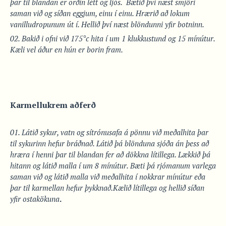
þar til blandan er orðin létt og ljós. Bætið þvi næst smjöri
saman við og síðan eggjum, einu í einu. Hrærið að lokum
vanilludropunum út í. Hellið því næst blöndunni yfir botninn.
Bakið i ofni við 175°c hita í um 1 klukkustund og 15 mínútur.
Kæli vel áður en hún er borin fram.
Karmellukrem aðferð
Látið sykur, vatn og sítrónusafa á pönnu við meðalhita þar
til sykurinn hefur bráðnað. Látið þá blönduna sjóða án þess að
hræra í henni þar til blandan fer að dökkna lítillega. Lækkið þá
hitann og látið malla í um 8 mínútur. Bæti þá rjómanum varlega
saman við og látið malla við meðalhita í nokkrar mínútur eða
þar til karmellan hefur þykknað.Kælið lítillega og hellið síðan
yfir ostakökuna
.