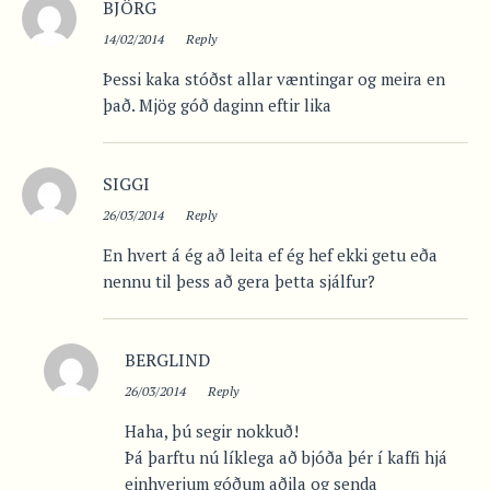
BJÖRG
14/02/2014
Reply
Þessi kaka stóðst allar væntingar og meira en
það. Mjög góð daginn eftir lika
SIGGI
26/03/2014
Reply
En hvert á ég að leita ef ég hef ekki getu eða
nennu til þess að gera þetta sjálfur?
BERGLIND
26/03/2014
Reply
Haha, þú segir nokkuð!
Þá þarftu nú líklega að bjóða þér í kaffi hjá
einhverjum góðum aðila og senda