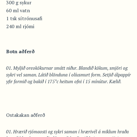
300 g sykur
60 ml vatn
1 tsk sítrónusafi
240 ml rjómi
Botn aðferð
Myljið oreokökurnar smátt niður. Blandið kökum, smjöri og
sykri vel saman. Látið blönduna í olíusmurt form. Setjið álpappír
yfir formið og bakið í 175°c heitum ofni í 15 mínútur. Kælið.
Ostakakan aðferð
Hrærið rjómaosti og sykri saman í hrærivél á miklum hraða