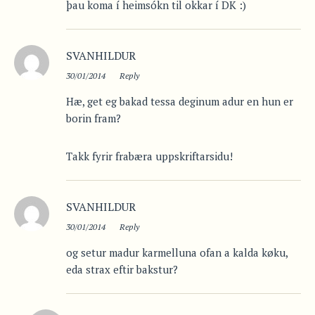
þau koma í heimsókn til okkar í DK :)
SVANHILDUR
30/01/2014
Reply
Hæ, get eg bakad tessa deginum adur en hun er
borin fram?
Takk fyrir frabæra uppskriftarsidu!
SVANHILDUR
30/01/2014
Reply
og setur madur karmelluna ofan a kalda køku,
eda strax eftir bakstur?