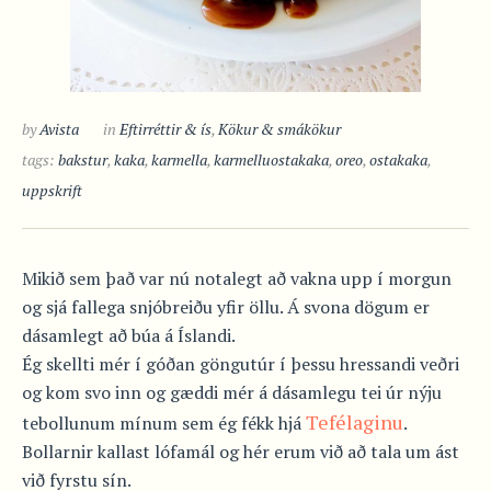
by
Avista
in
Eftirréttir & ís
,
Kökur & smákökur
tags:
bakstur
,
kaka
,
karmella
,
karmelluostakaka
,
oreo
,
ostakaka
,
uppskrift
Mikið sem það var nú notalegt að vakna upp í morgun
og sjá fallega snjóbreiðu yfir öllu. Á svona dögum er
dásamlegt að búa á Íslandi.
Ég skellti mér í góðan göngutúr í þessu hressandi veðri
og kom svo inn og gæddi mér á dásamlegu tei úr nýju
Tefélaginu
tebollunum mínum sem ég fékk hjá
.
Bollarnir kallast lófamál og hér erum við að tala um ást
við fyrstu sín.