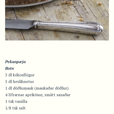
Pekanpæja
Botn
3 dl kókosflögur
3 dl heslihnetur
1 dl döðlumauk (maukaðar döðlur)
4 lífrænar aprikósur, smátt saxaðar
1 tsk vanilla
1/8 tsk salt