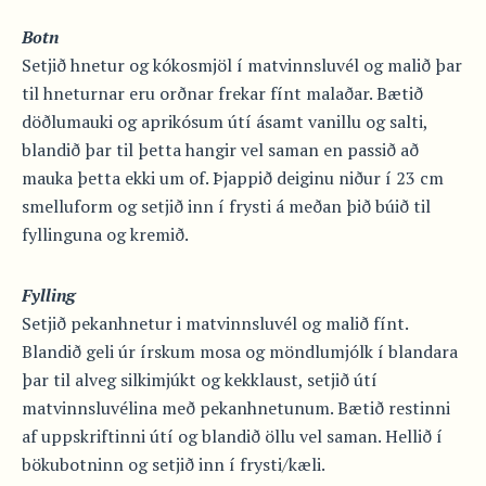
Botn
Setjið hnetur og kókosmjöl í matvinnsluvél og malið þar
til hneturnar eru orðnar frekar fínt malaðar. Bætið
döðlumauki og aprikósum útí ásamt vanillu og salti,
blandið þar til þetta hangir vel saman en passið að
mauka þetta ekki um of. Þjappið deiginu niður í 23 cm
smelluform og setjið inn í frysti á meðan þið búið til
fyllinguna og kremið.
Fylling
Setjið pekanhnetur i matvinnsluvél og malið fínt.
Blandið geli úr írskum mosa og möndlumjólk í blandara
þar til alveg silkimjúkt og kekklaust, setjið útí
matvinnsluvélina með pekanhnetunum. Bætið restinni
af uppskriftinni útí og blandið öllu vel saman. Hellið í
bökubotninn og setjið inn í frysti/kæli.