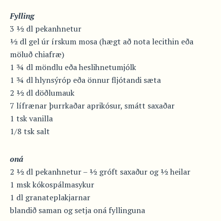
Fylling
3 ½ dl pekanhnetur
½ dl gel úr írskum mosa (hægt að nota lecithin eða
möluð chiafræ)
1 ¾ dl möndlu eða heslihnetumjólk
1 ¾ dl hlynsýróp eða önnur fljótandi sæta
2 ½ dl döðlumauk
7 lífrænar þurrkaðar aprikósur, smátt saxaðar
1 tsk vanilla
1/8 tsk salt
oná
2 ½ dl pekanhnetur – ½ gróft saxaður og ½ heilar
1 msk kókospálmasykur
1 dl granateplakjarnar
blandið saman og setja oná fyllinguna