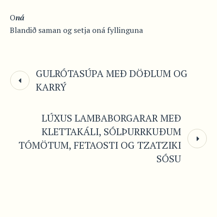
O
ná
Blandið saman og setja oná fyllinguna
GULRÓTASÚPA MEÐ DÖÐLUM OG
KARRÝ
LÚXUS LAMBABORGARAR MEÐ
KLETTAKÁLI, SÓLÞURRKUÐUM
TÓMÖTUM, FETAOSTI OG TZATZIKI
SÓSU