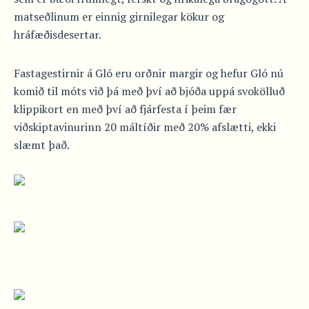
matseðlinum er einnig girnilegar kökur og
hráfæðisdesertar.
Fastagestirnir á Gló eru orðnir margir og hefur Gló nú
komið til móts við þá með því að bjóða uppá svokölluð
klippikort en með því að fjárfesta í þeim fær
viðskiptavinurinn 20 máltíðir með 20% afslætti, ekki
slæmt það.