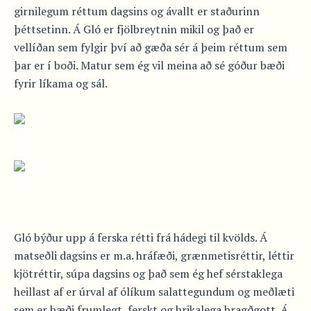
girnilegum réttum dagsins og ávallt er staðurinn
þéttsetinn. Á Gló er fjölbreytnin mikil og það er
vellíðan sem fylgir því að gæða sér á þeim réttum sem
þar er í boði. Matur sem ég vil meina að sé góður bæði
fyrir líkama og sál.
Gló býður upp á ferska rétti frá hádegi til kvölds. Á
matseðli dagsins er m.a. hráfæði, grænmetisréttir, léttir
kjötréttir, súpa dagsins og það sem ég hef sérstaklega
heillast af er úrval af ólíkum salattegundum og meðlæti
sem er bæði frumlegt, ferskt og hrikalega bragðgott. Á