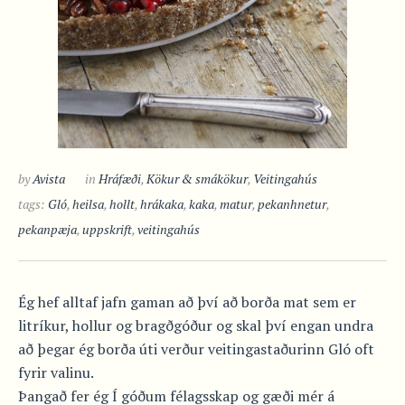
by
Avista
in
Hráfæði
,
Kökur & smákökur
,
Veitingahús
tags:
Gló
,
heilsa
,
hollt
,
hrákaka
,
kaka
,
matur
,
pekanhnetur
,
pekanpæja
,
uppskrift
,
veitingahús
Ég hef alltaf jafn gaman að því að borða mat sem er
litríkur, hollur og bragðgóður og skal því engan undra
að þegar ég borða úti verður veitingastaðurinn Gló oft
fyrir valinu.
Þangað fer ég Í góðum félagsskap og gæði mér á