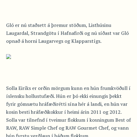
Gló er nú staðsett á þremur stöðum, Listhúsinu
Laugardal, Strandgötu í Hafnafirði og nú síðast var Gló
opnað á horni Laugarvegs og Klapparstígs.
Solla Eiríks er orðin mörgum kunn en hún frumkvöðull í
íslensku hollustufæði. Hún er þó ekki einungis þekkt
fyrir gómsætu hráfæðirétti sína hér á landi, en hún var
kosin besti hráfæðikokkur í heimi árin 2011 og 2012.
Solla var tilnefnd í tveimur flokkum í kosningum Best of
RAW, RAW Simple Chef og RAW Gourmet Chef, og vann
hún fyrstu verðlaun í báðum flokkum.