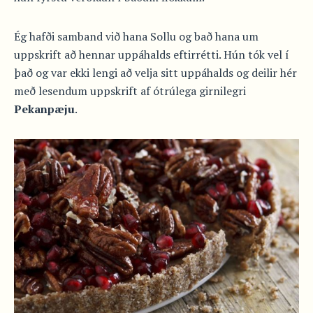
Ég hafði samband við hana Sollu og bað hana um
uppskrift að hennar uppáhalds eftirrétti. Hún tók vel í
það og var ekki lengi að velja sitt uppáhalds og deilir hér
með lesendum uppskrift af ótrúlega girnilegri
Pekanpæju
.