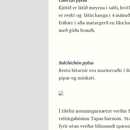
Kjötið er látið meyrna í salti, hví
er reykt og látin hanga í 4 mánuð
frábær í alla matargerð en líka b
með góðu brauði.
Salchichón pylsa
Bestu bitarnir eru marineraðir í 
pipar og múskati.
Í tilefni menningarnætur verður 
veitingahúsinu Tapas barnum. Sta
fyrir utan verður blússandi spæns