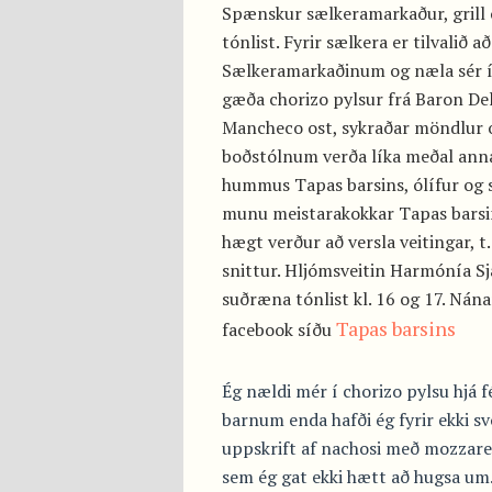
Spænskur sælkeramarkaður, grill 
tónlist. Fyrir sælkera er tilvalið a
Sælkeramarkaðinum og næla sér 
gæða chorizo pylsur frá Baron Del
Mancheco ost, sykraðar möndlur 
boðstólnum verða líka meðal ann
hummus Tapas barsins, ólífur og s
munu meistarakokkar Tapas barsins
hægt verður að versla veitingar, t.
snittur. Hljómsveitin Harmónía Sj
suðræna tónlist kl. 16 og 17. Nána
Tapas barsins
facebook síðu
Ég nældi mér í chorizo pylsu hjá
barnum enda hafði ég fyrir ekki sv
uppskrift af nachosi með mozzare
sem ég gat ekki hætt að hugsa um.