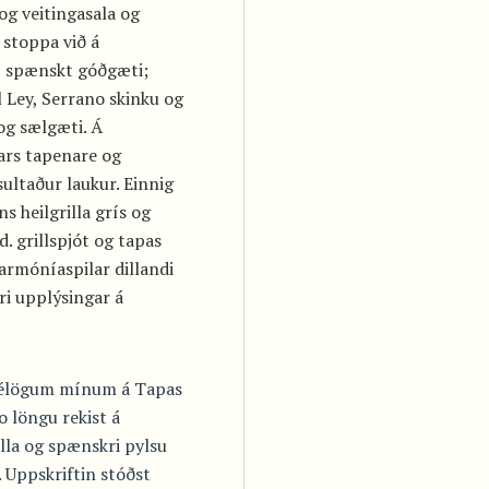
og veitingasala og
ð stoppa við á
í spænskt góðgæti;
 Ley, Serrano skinku og
og sælgæti. Á
ars tapenare og
ultaður laukur. Einnig
 heilgrilla grís og
d. grillspjót og tapas
armóníaspilar dillandi
ri upplýsingar á
 félögum mínum á Tapas
o löngu rekist á
lla og spænskri pylsu
 Uppskriftin stóðst