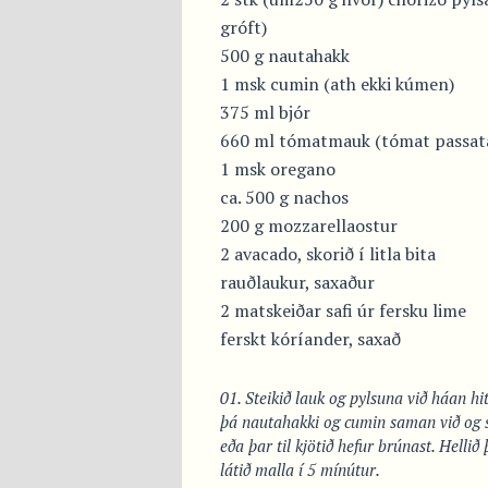
gróft)
500 g nautahakk
1 msk cumin (ath ekki kúmen)
375 ml bjór
660 ml tómatmauk (tómat passat
1 msk oregano
ca. 500 g nachos
200 g mozzarellaostur
2 avacado, skorið í litla bita
rauðlaukur, saxaður
2 matskeiðar safi úr fersku lime
ferskt kóríander, saxað
Steikið lauk og pylsuna við háan hi
þá nautahakki og cumin saman við og s
eða þar til kjötið hefur brúnast. Helli
látið malla í 5 mínútur.