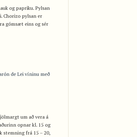
tlauk og papriku. Pylsan
i. Chorizo pylsan er
ara gómsæt eins og sér
Barón de Lei víninu með
fjölmargt um að vera á
ðurinn opnar kl. 15 og
k stemning frá 15 – 20,