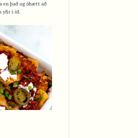
ra en það og óhætt að
yfir i-ið.