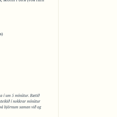
a)
ta í um 5 mínútur. Bætið
teikið í nokkrar mínútur
ð þá bjórnum saman við og