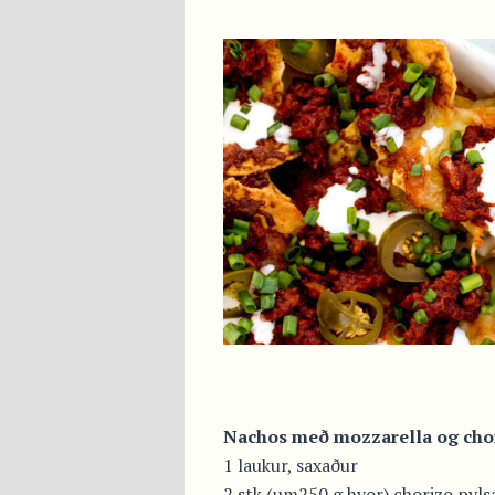
Nachos með mozzarella og chor
1 laukur, saxaður
2 stk (um250 g hvor) chorizo pylsa,