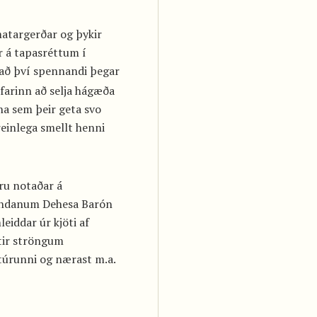
matargerðar og þykir
 á tapasréttum í
að því spennandi þegar
farinn að selja hágæða
nna sem þeir geta svo
reinlega smellt henni
ru notaðar á
andanum Dehesa Barón
eiddar úr kjöti af
tir ströngum
túrunni og nærast m.a.