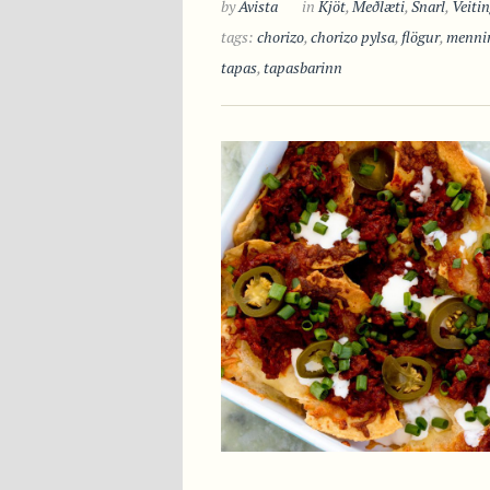
by
Avista
in
Kjöt
,
Meðlæti
,
Snarl
,
Veiti
tags:
chorizo
,
chorizo pylsa
,
flögur
,
menni
tapas
,
tapasbarinn