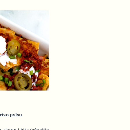
izo pylsu
 skorin í bita (eða rifin