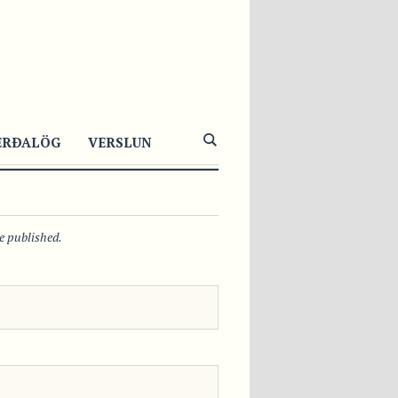
475
1
0
ERÐALÖG
VERSLUN
be published.