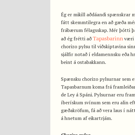
Ég er mikill aðdáandi spænskrar 
fátt skemmtilegra en að gæða mér
frábærum félagsskap. Mér þótti þ
Tapasbarinn
að ég frétti að
væri 
chorizo pylsu til viðskiptavina si
sjálfir notað í eldamennsku eða h
beint á ostabakkann.
Spænsku chorizo pylsurnar sem e
Tapasbarnum koma frá framleið
de Ley á Spáni. Pylsurnar eru framl
íberískum svínum sem eru alin ef
gæðakröfum, fá að vera laus í nát
á hnetum af eikartrjám.
Chorizo pylsa