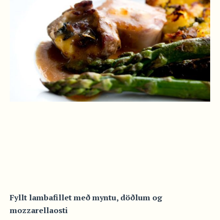
Fyllt lambafillet með myntu, döðlum og
mozzarellaosti