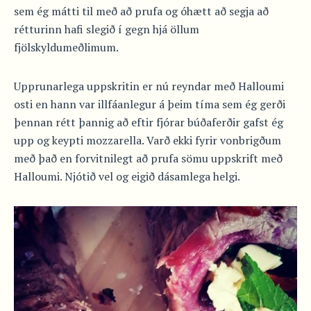
sem ég mátti til með að prufa og óhætt að segja að
rétturinn hafi slegið í gegn hjá öllum
fjölskyldumeðlimum.
Upprunarlega uppskritin er nú reyndar með Halloumi
osti en hann var illfáanlegur á þeim tíma sem ég gerði
þennan rétt þannig að eftir fjórar búðaferðir gafst ég
upp og keypti mozzarella. Varð ekki fyrir vonbrigðum
með það en forvitnilegt að prufa sömu uppskrift með
Halloumi. Njótið vel og eigið dásamlega helgi.