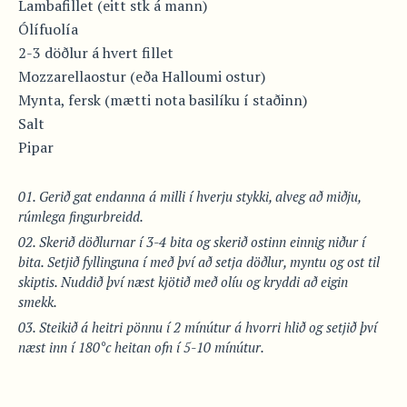
Lambafillet (eitt stk á mann)
Ólífuolía
2-3 döðlur á hvert fillet
Mozzarellaostur (eða Halloumi ostur)
Mynta, fersk (mætti nota basilíku í staðinn)
Salt
Pipar
Gerið gat endanna á milli í hverju stykki, alveg að miðju,
rúmlega fingurbreidd.
Skerið döðlurnar í 3-4 bita og skerið ostinn einnig niður í
bita. Setjið fyllinguna í með því að setja döðlur, myntu og ost til
skiptis. Nuddið því næst kjötið með olíu og kryddi að eigin
smekk.
Steikið á heitri pönnu í 2 mínútur á hvorri hlið og setjið því
næst inn í 180°c heitan ofn í 5-10 mínútur.