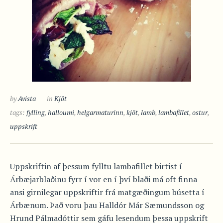
by
Avista
in
Kjöt
tags:
fylling
,
halloumi
,
helgarmaturinn
,
kjöt
,
lamb
,
lambafillet
,
ostur
,
uppskrift
Uppskriftin af þessum fylltu lambafillet birtist í
Árbæjarblaðinu fyrr í vor en í því blaði má oft finna
ansi girnilegar uppskriftir frá matgæðingum búsetta í
Árbænum. Það voru þau Halldór Már Sæmundsson og
Hrund Pálmadóttir sem gáfu lesendum þessa uppskrift