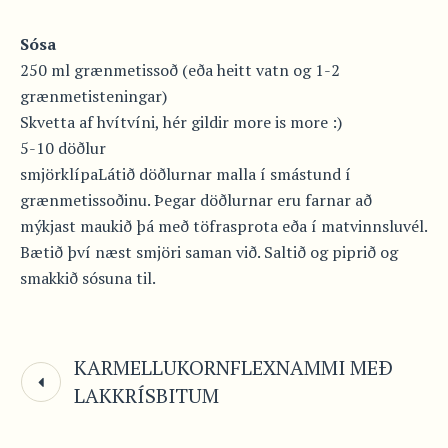
Sósa
250 ml grænmetissoð (eða heitt vatn og 1-2
grænmetisteningar)
Skvetta af hvítvíni, hér gildir more is more :)
5-10 döðlur
smjörklípaLátið döðlurnar malla í smástund í
grænmetissoðinu. Þegar döðlurnar eru farnar að
mýkjast maukið þá með töfrasprota eða í matvinnsluvél.
Bætið því næst smjöri saman við. Saltið og piprið og
smakkið sósuna til.
KARMELLUKORNFLEXNAMMI MEÐ
LAKKRÍSBITUM