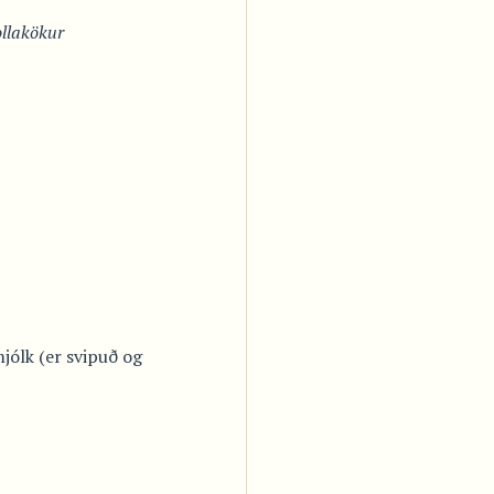
ollakökur
jólk (er svipuð og