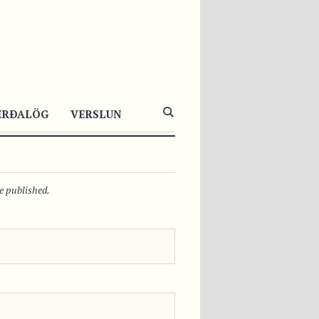
1047
1
0
ERÐALÖG
VERSLUN
be published.