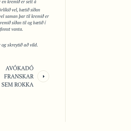
 en kremið er sett á
rlíkið vel, bætið síðan
vel saman þar til kremið er
emið síðan til og bætið í
finnst vanta.
og skreytið að vild.
AVÓKADÓ
FRANSKAR
SEM ROKKA