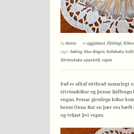
by
Avista
in
eggjalaust
,
Fljótlegt
,
Kökur
tags:
baking
,
blue dragon
,
bollakaka
,
hollt
Sítrónukaka
,
uppskrift
,
vegan
Það er alltaf eitthvað sumarlegt o
sítrónukökur og þessar ljúffengu 
engan. Þessar girnilegu kökur kom
henni Önnu Rut en þær eru bæði m
og teljast því vegan.