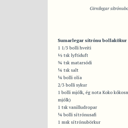
Girnilegar sítrónub
Sumarlegar sítrónu bollakökur
1 1/3 bolli hveiti
½ tsk lyftiduft
¾ tsk matarsódi
¼ tsk salt
¼ bolli olía
2/3 bolli sykur
1 bolli mjólk, ég nota Koko kókosm
mjólk)
1 tsk vanilludropar
¼ bolli sítrónusafi
1 msk sítrónubörkur