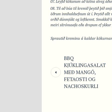
Leyfið kökunum að kólna alveg áður
Til að búa til kremið þeytið þið smjö
öðrum innihaldsefnum út í. Þeytið allt 
orðið dúnmjúkt og loftkennt. Smakkið kr
meiri sítrónusafa eða dropum ef ykkur 
Sprautið kreminu á kaldar kökurnar 
BBQ
KJÚKLINGASALAT
MEÐ MANGÓ,
FETAOSTI OG
NACHOSKURLI