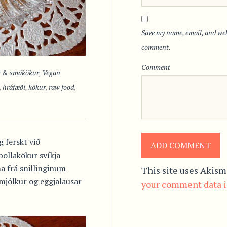
Save my name, email, and webs
comment.
Comment
 & smákökur
,
Vegan
,
hráfæði
,
kökur
,
raw food
,
g ferskt við
bollakökur svíkja
a frá snillinginum
This site uses Akism
jólkur og eggjalausar
your comment data i