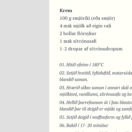
Krem
100 g smjöríki (eða smjör)
4 msk mjólk að eigin vali
2 bollar flórsykur
1 msk sítrónusafi
1-2 dropar af sítrónudropum
Hitið ofninn í 180°C
Setjið hveitið, lyftiduftið, matarsód
blandið saman.
Hrærið síðan saman í annari skál o
mjólkinni, vanillunni, sítrónusafa og be
Hellið þurrefnunum út í þau blau
blandið þar til deigið er mjúkt og samfe
Setjið deigið í muffinsform og fylli
Bakið í 17- 20 mínútur