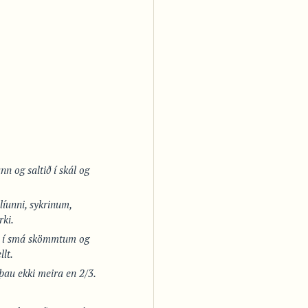
ann og saltið í skál og
líunni, sykrinum,
rki.
tu í smá skömmtum og
llt.
ð þau ekki meira en 2/3.