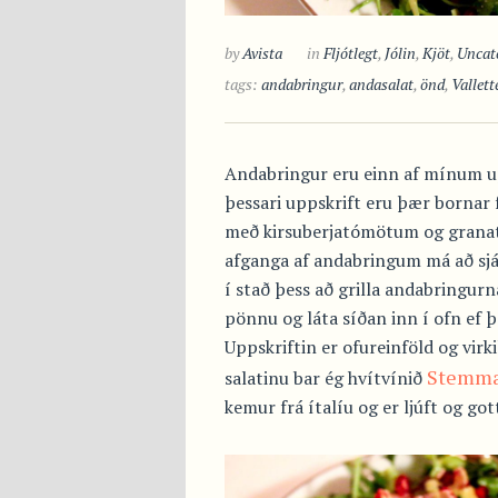
by
Avista
in
Fljótlegt
,
Jólin
,
Kjöt
,
Uncat
tags:
andabringur
,
andasalat
,
önd
,
Vallett
Andabringur eru einn af mínum u
þessari uppskrift eru þær bornar f
með kirsuberjatómötum og granate
afganga af andabringum má að sjá
í stað þess að grilla andabringurn
pönnu og láta síðan inn í ofn ef þ
Uppskriftin er ofureinföld og virk
Stemma
salatinu bar ég hvítvínið
kemur frá ítalíu og er ljúft og got