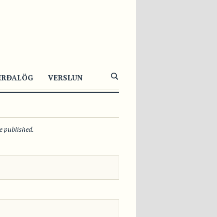
6429
1
0
ERÐALÖG
VERSLUN
be published.