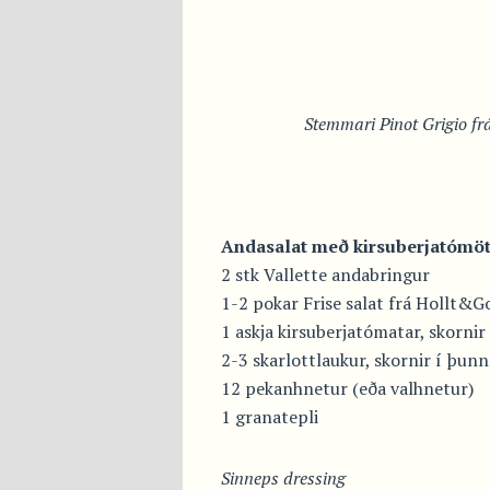
Stemmari Pinot Grigio frá 
Andasalat með kirsuberjatómö
2 stk Vallette andabringur
1-2 pokar Frise salat frá Hollt&Go
1 askja kirsuberjatómatar, skornir
2-3 skarlottlaukur, skornir í þunn
12 pekanhnetur (eða valhnetur)
1 granatepli
Sinneps dressing