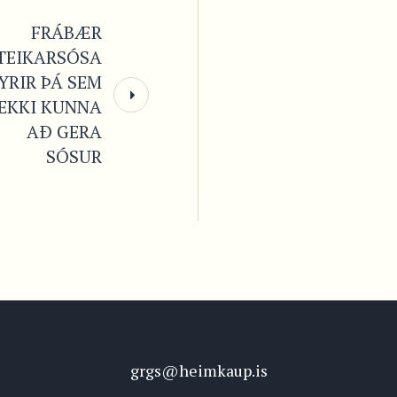
FRÁBÆR
TEIKARSÓSA
YRIR ÞÁ SEM
EKKI KUNNA
AÐ GERA
SÓSUR
grgs@heimkaup.is