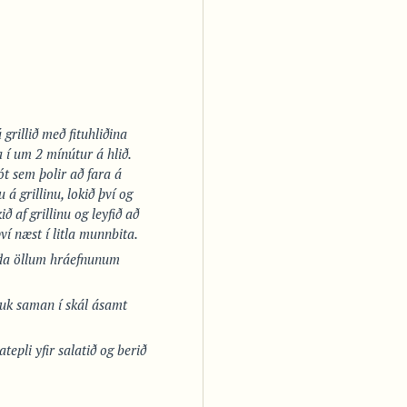
grillið með fituhliðina
 í um 2 mínútur á hlið.
ót sem þolir að fara á
u á grillinu, lokið því og
ð af grillinu og leyfið að
ví næst í litla munnbita.
nda öllum hráefnunum
auk saman í skál ásamt
epli yfir salatið og berið