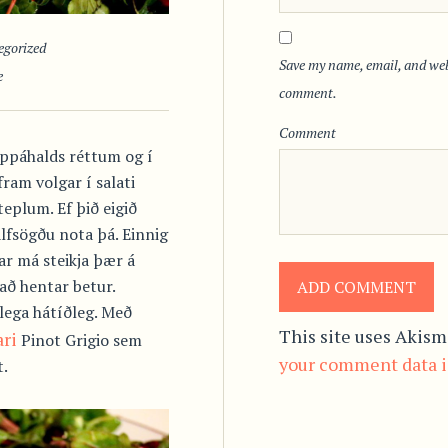
egorized
Save my name, email, and webs
e
comment.
Comment
ppáhalds réttum og í
ram volgar í salati
plum. Ef þið eigið
lfsögðu nota þá. Einnig
ar má steikja þær á
að hentar betur.
ilega hátíðleg. Með
This site uses Akism
ri
Pinot Grigio sem
your comment data i
t.