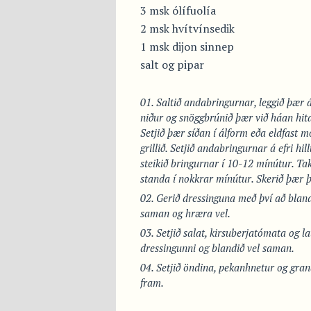
3 msk ólífuolía
2 msk hvítvínsedik
1 msk dijon sinnep
salt og pipar
Saltið andabringurnar, leggið þær á 
niður og snöggbrúnið þær við háan hita
Setjið þær síðan í álform eða eldfast m
grillið. Setjið andabringurnar á efri hill
steikið bringurnar í 10-12 mínútur. Taki
standa í nokkrar mínútur. Skerið þær þ
Gerið dressinguna með því að bla
saman og hræra vel.
Setjið salat, kirsuberjatómata og l
dressingunni og blandið vel saman.
Setjið öndina, pekanhnetur og granat
fram.