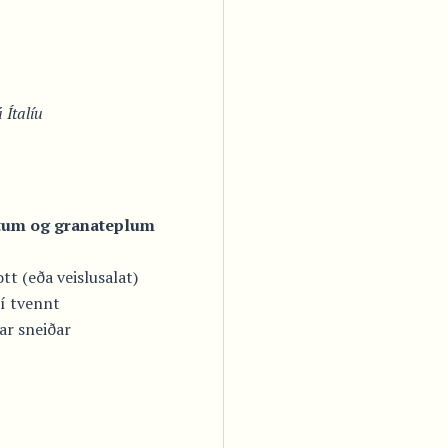
Ítalíu
tum og granateplum
tt (eða veislusalat)
 í tvennt
ar sneiðar