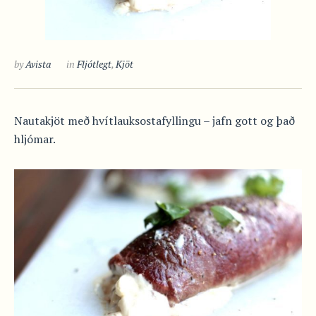
by
Avista
in
Fljótlegt
,
Kjöt
Nautakjöt með hvítlauksostafyllingu – jafn gott og það
hljómar.