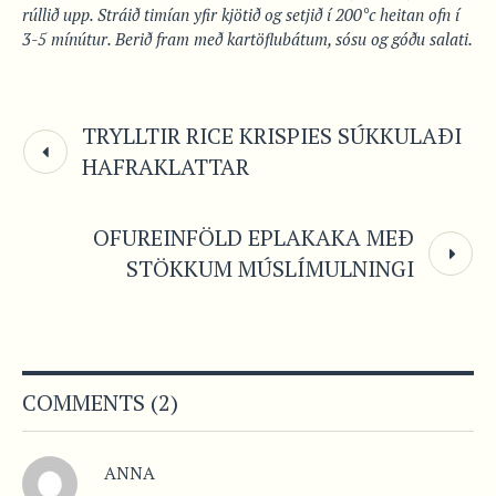
rúllið upp. Stráið timían yfir kjötið og setjið í 200°c heitan ofn í
3-5 mínútur. Berið fram með kartöflubátum, sósu og góðu salati.
TRYLLTIR RICE KRISPIES SÚKKULAÐI
HAFRAKLATTAR
OFUREINFÖLD EPLAKAKA MEÐ
STÖKKUM MÚSLÍMULNINGI
COMMENTS (2)
ANNA