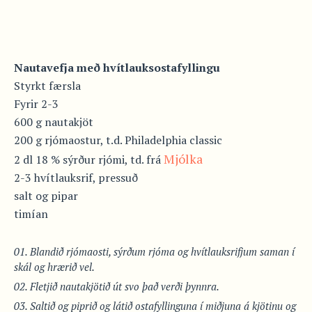
Nautavefja með hvítlauksostafyllingu
Styrkt færsla
Fyrir 2-3
600 g nautakjöt
200 g rjómaostur, t.d. Philadelphia classic
Mjólka
2 dl 18 % sýrður rjómi, td. frá
2-3 hvítlauksrif, pressuð
salt og pipar
timían
Blandið rjómaosti, sýrðum rjóma og hvítlauksrifjum saman í
skál og hrærið vel.
Fletjið nautakjötið út svo það verði þynnra.
Saltið og piprið og látið ostafyllinguna í miðjuna á kjötinu og