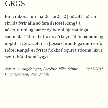
GRGS
Ein vinkona mín hafði á orði að það ætti að vera
skylda fyrir alla að fara á Hótel Rangá á
aðventunni og þar er ég henni hjartanlega
sammála. Fátt er betra en að keyra út úr bænum og
upplifa sveitasæluna í þessu dásamlega umhverfi.
Hótel Rangá er fyrsta flokks fjögurra stjörnu lúxus
sveitahótel sem byggt...
Avista
in
Auglýsingar
,
Forréttir
,
Jólin
,
Súpur
,
14/12/2017
Uncategorized
,
Veitingahús