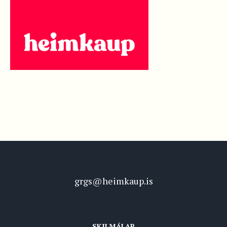
grgs@heimkaup.is
SKILMÁLAR