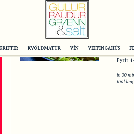
Recipe
GÚ
SAL
PAS
KRIFTIR
KVÖLDMATUR
VÍN
VEITINGAHÚS
F
Fyrir 
in
30 mín
Kjúkling