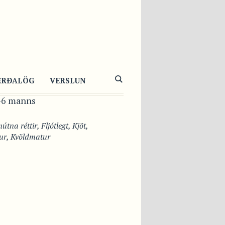
RM CESAR
AT MEÐ PENNE
TA
ERÐALÖG
VERSLUN
4-6 manns
útna réttir
,
Fljótlegt
,
Kjöt
,
ur
,
Kvöldmatur