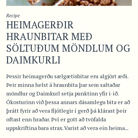
Recipe
HEIMAGERÐIR
HRAUNBITAR MEÐ
SÖLTUÐUM MÖNDLUM OG
DAIMKURLI
Þessir heimagerðu sælgætisbitar eru algjört æði.
Þeir minna helst á hraunbita þar sem saltaðar
möndlur og Daimkurl setja punktinn yfir i-ið.
Ókosturinn við þessa annars dásamlegu bita er að
þrátt fyrir að vera fljótlegir í gerð þá klárast þeir
oftast enn hraðar. Því er gott að tvöfalda
uppskriftina bara strax. Varist að vera ein heima...